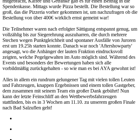
mitgebracht, Kaffee und Getränke gab es für einen Beitrag in die
Spendenkasse. Mittags wurde Pizza bestellt. Die Bestellung war so
groß, das die Pizzeria vorher gekommen ist, um nachzufragen ob die
Bestellung von über 400€ wirklich ernst gemeint war!
Die Teilnehmer waren nach erfolgter Sättigung entspannt genug, um
vollzählig bis zur Siegerehrung auszuharren, die durch mehrere
Stechen wegen Punktgleichheit und spontaner Ausfälle von Juroren
erst um 19.25h starten konnte. Danach war noch 'Aftershowparty'
angesagt, wo die Anhänger der lauten Fraktion eindrucksvoll
zeigten, welche Pegelgewalten im Auto möglich sind. Während des
Events und besonders der Bewertungen haben sich alle
vorbildmäßig zurückgehalten - so wie man es bei AYA gewohnt ist!
Alles in allem ein rundrum gelungener Tag mit vielen tollen Leuten
und Fahrzeugen, knappen Ergebnissen und einem tollen Gastgeber,
dem zusammen mit seinem Team ein großer Dank gebührt! Nun
kann der letzte Feinschliff an den Wettbewerbsfahrzeugen
stattfinden, bis es in 3 Wochen am 11.10. zu unserem großen Finale
nach Bad Salzuflen geht!