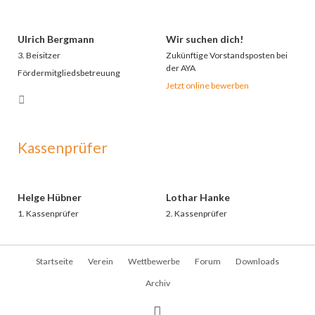
Ulrich Bergmann
Wir suchen dich!
3. Beisitzer
Zukünftige Vorstandsposten bei
der AYA
Fördermitgliedsbetreuung
Jetzt online bewerben
Kassenprüfer
Helge Hübner
Lothar Hanke
1. Kassenprüfer
2. Kassenprüfer
Navigation
Startseite
Verein
Wettbewerbe
Forum
Downloads
überspringen
Archiv